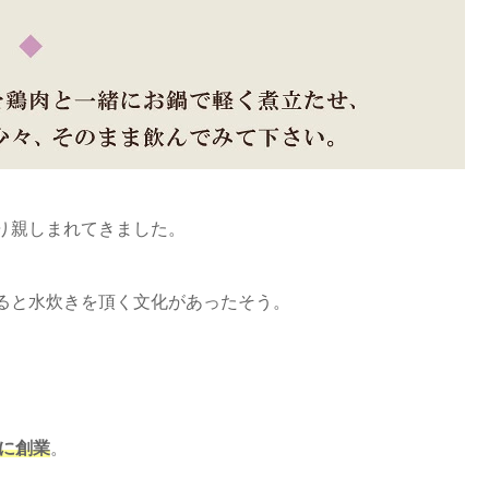
り親しまれてきました。
ると水炊きを頂く文化があったそう。
。
年に創業
。