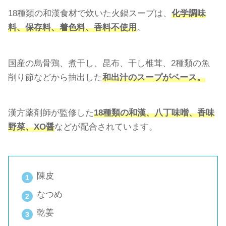
18種類の和漢食材で炊いた火鍋スープは、
化学調味
料、保存料、着色料、香料不使用
。
国産の烏骨鶏、煮干し、昆布、干し椎茸、2種類の魚
削り節などから抽出した
和出汁のスープがベース。
漢方薬剤師が監修した
18種類の和漢、八丁味噌、香味
野菜、XO醤
などが配合されています。
陳皮
なつめ
乾姜