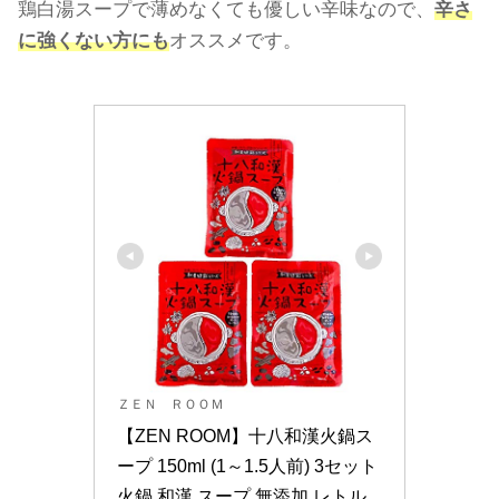
鶏白湯スープで薄めなくても優しい辛味なので、
辛さ
に強くない方にも
オススメです。
ＺＥＮ ＲＯＯＭ
【ZEN ROOM】十八和漢火鍋ス
ープ 150ml (1～1.5人前) 3セット 
火鍋 和漢 スープ 無添加 レトル