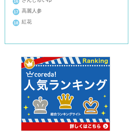
さんしゅいゆ
高麗人参
紅花