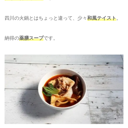
四川の火鍋とはちょっと違って、少々
和風テイスト
。
納得の
薬膳スープ
です。