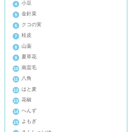
小豆
金針菜
クコの実
桂皮
山薬
夏草花
南蛮毛
八角
はと麦
花椒
へんず
よもぎ